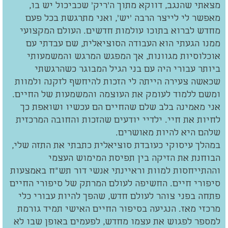
מצאתי שהנגב, דווקא מתוך ה'ריק' שכביכול יש בו,
מאפשר לי לייצר הרבה 'יש', ואני מתרגשת בכל פעם
מחדש לברוא בתוכו עולמות חדשים. העולם המקצועי
ממנו הגעתי הוא העבודה הסוציאלית, שם עבדתי עם
אוכלוסיות מגוונות, אך המפגש המרגש והמשמעותי
ביותר עבורי היה עם בני הגיל המבוגר כשהרגשתי
שכאשה צעירה הייתה לי הזכות להיחשף לזקנה ולמוות
ומשם ללמוד לעומק את העוצמה והמשמעות של החיים.
אני מאמינה בלב שלם שהחיים הם עכשיו ושואפת כך
לחיות את חיי. ילדיי יודעים שהזכות והחובה המרכזית
שלהם היא להיות מאושרים.
במהלך עיסוקי כעובדת סוציאלית כתבתי את התזה שלי,
הבוחנת את הזיקה בין תפיסת המימוש העצמי
וההתייחסות למוות וראיינתי אנשי דור תש"ח באמצעות
סיפורי חיים. החשיפה לעולם המרתק של סיפורי החיים
פתחה בפני צוהר לעולם חדש, שהפך להיות עבורי כלי
מרכזי מאז. הנגיעה בסיפור החיים האישי תמיד גורמת
למספר לפגוש את עצמו מחדש, לפעמים באופן שבו לא