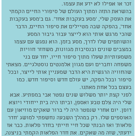
זכר או אפילו לא ידע את עצמו.
בהשראת התזה ומתוך העולם של סיפורי החיים הקמתי
את העסק שלי, 'מסע בעקבות אחד'. גם ב'מסע בעקבות
אחד', בהפקה שבה מטיילים את סיפור החיים, הדבר
שהכי מרגש אותי הוא לייצר עבור גיבור המסע
והשותפים שלו לדרך, מסע בזמן. הוא נפגש עם עצמו
במצבים שונים ובנסיבות מגוונות, משחזר חוויות
משמעותיות שעלו מתוך סיפור חייו, יחד עם בני
משפחה וחברים ועם מגוון אלמנטים נוסטלגיים. מצאתי
שהחוויה הרגשית היא הדבר שמעניין אותי לייצר, ובכל
סיפור ובכל הפקה, יש עולם חדש וסיפור חדש. כמו
בעצם בכל אחת מאתנו.
לפני קצת יותר משלוש שנים נפטר אבי במפתיע. אבא
שלי היה צלם טבע ואספן, וביתו היה בית ייחודי ויוצא
דופן. יום אחרי שנפטר היה לי ברור שאקים מוזיאון עם
האוספים שלו. רק במהלך השבעה נחשפתי למושג 'חדר
פלאות' ואז הבנתי שכל חיי חייתי בחדר פלאות. כבר אז
ידעתי, שזה מה שאקים. את חדר הפלאות הקמתי בניצנה,